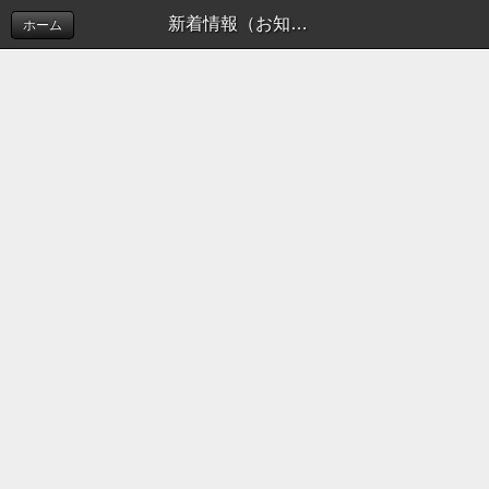
新着情報（お知らせ）
ホーム
このホームページでは摂津市ソフトボール連盟の活
動を
お知らせしております