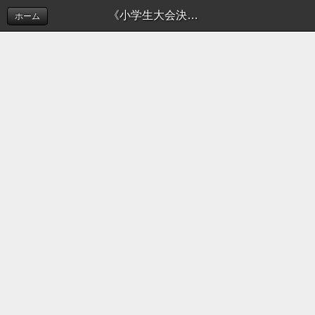
《小学生大会決勝戦の模様》 | 新着情報（お知らせ）
ホーム
このホームページでは摂津市ソフトボール連盟の活
動を
お知らせしております