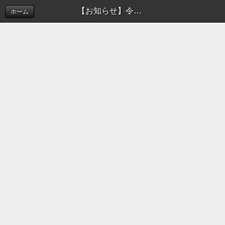
【お知らせ】令和3年度 連盟杯組合せ抽選結果 | 新着情報（お知らせ）
ホーム
このホームページでは摂津市ソフトボール連盟の活
動を
お知らせしております