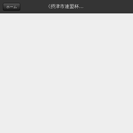
《摂津市連盟杯》3月31日の試合結果 | 新着情報（お知らせ）
ホーム
このホームページでは摂津市ソフトボール連盟の活
動を
お知らせしております