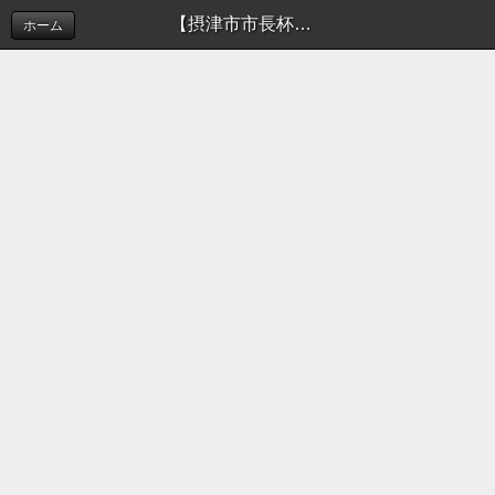
【摂津市市長杯】組み合わせトーナメント表の掲載 | 新着情報（お知らせ）
ホーム
このホームページでは摂津市ソフトボール連盟の活
動を
お知らせしております