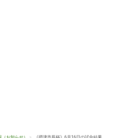
報（お知らせ）
《摂津市長杯》6月16日の試合結果