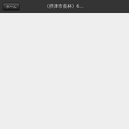
《摂津市長杯》6月2日の試合結果 | 新着情報（お知らせ）
ホーム
このホームページでは摂津市ソフトボール連盟の活
動を
お知らせしております