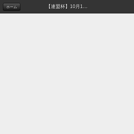
【連盟杯】10月11日の試合結果 | 新着情報（お知らせ）
ホーム
このホームページでは摂津市ソフトボール連盟の活
動を
お知らせしております