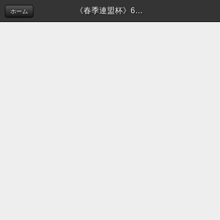
《春季連盟杯》6月3日の試合結果 | 新着情報（お知らせ）
ホーム
このホームページでは摂津市ソフトボール連盟の活
動を
お知らせしております