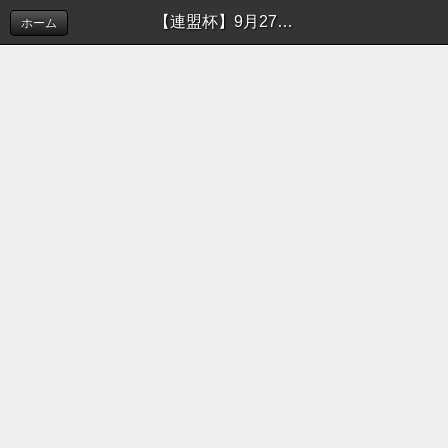
【連盟杯】9月27日の試合結果 | 新着情報（お知らせ）
ホーム
このホームページでは摂津市ソフトボール連盟の活
動を
お知らせしております