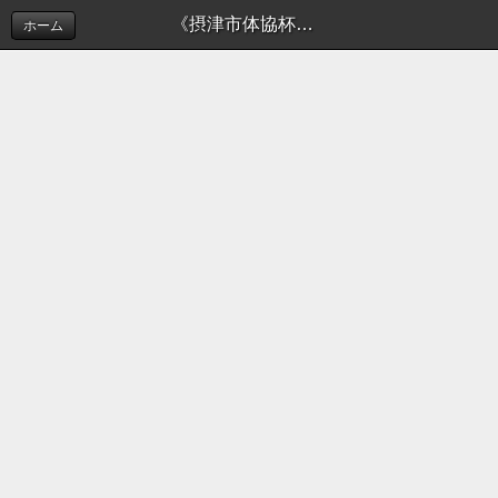
《摂津市体協杯》9月22日の試合結果 | 新着情報（お知らせ）
ホーム
このホームページでは摂津市ソフトボール連盟の活
動を
お知らせしております