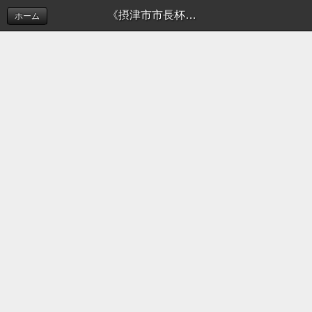
《摂津市市長杯》7月22日の試合結果 | 新着情報（お知らせ）
ホーム
このホームページでは摂津市ソフトボール連盟の活
動を
お知らせしております